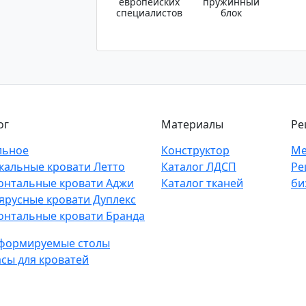
европейских
пружинный
специалистов
блок
ог
Материалы
Ре
льное
Конструктор
Ме
кальные кровати Летто
Каталог ЛДСП
Ре
онтальные кровати Аджи
Каталог тканей
би
ярусные кровати Дуплекс
онтальные кровати Бранда
формируемые столы
сы для кроватей