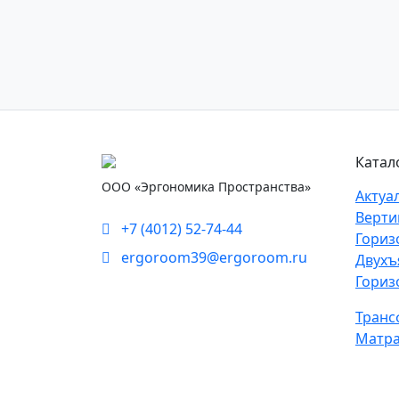
Катал
ООО «Эргономика Пространства»
Актуа
Верти
+7 (4012) 52-74-44
Гориз
ergoroom39@ergoroom.ru
Двухъ
Гориз
Транс
Матра