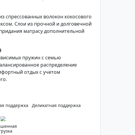
из спрессованных волокон кокосового
ксом. Слои из прочной и долговечной
 придания матрасу дополнительной
0
ависимых пружин с семью
балансированное распределение
мфортный отдых c учетом
го.
ая поддержка
Деликатная поддержка
ышенная
грузка