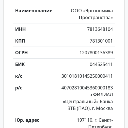
Наименование
ООО «Эргономика
Пространства»
ИНН
7813648104
КПП
781301001
ОГРН
1207800136389
БИК
044525411
к/с
30101810145250000411
р/с
40702810045360000183
в ФИЛИАЛ
«Центральный» Банка
ВТБ (ПАО), г. Москва
Юр. адрес
197110, г. Санкт-
Петербург,