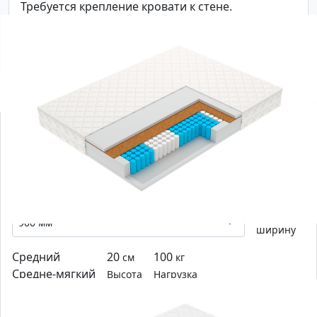
Требуется крепление кровати к стене.
С этим товаром смотрят
-0
%
Матрас Vegas Flash
Выберите
ширину
Средний
20
100
см
кг
Средне-мягкий
Высота
Нагрузка
5-зональный матрас на независимых пружинах с