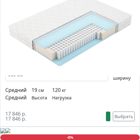
асимметричной комбинацией наполнителей.
15 869 р.
Выбрать
15 869 р.
-0
%
Матрас Vegas Compact 2
Выберите
ширину
Средний
19
120
см
кг
Средний
Высота
Нагрузка
17 846 р.
Выбрать
17 846 р.
-0
%