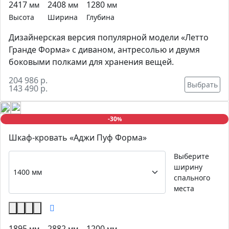
2417
2408
1280
мм
мм
мм
Высота
Ширина
Глубина
Дизайнерская версия популярной модели «Летто
Гранде Форма» с диваном, антресолью и двумя
боковыми полками для хранения вещей.
204 986 р.
Выбрать
143 490 р.
-30
%
Шкаф-кровать «Аджи Пуф Форма»
Выберите
ширину
спального
места
1895
2882
1200
мм
мм
мм