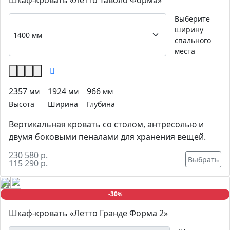
Шкаф-кровать «Летто Таволо Форма»
Выберите
ширину
спального
места
2357
1924
966
мм
мм
мм
Высота
Ширина
Глубина
Вертикальная кровать со столом, антресолью и
двумя боковыми пеналами для хранения вещей.
230 580 р.
Выбрать
115 290 р.
-30
%
Шкаф-кровать «Летто Гранде Форма 2»