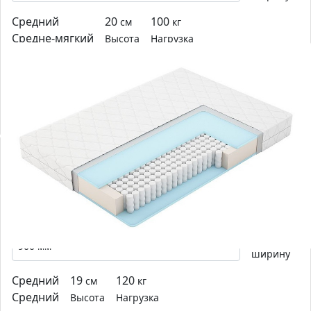
Средний
20
100
см
кг
Средне-мягкий
Высота
Нагрузка
5-зональный матрас на независимых пружинах с
асимметричной комбинацией наполнителей.
15 869 р.
Выбрать
15 869 р.
-0
%
Матрас Vegas Compact 2
Выберите
ширину
Средний
19
120
см
кг
Средний
Высота
Нагрузка