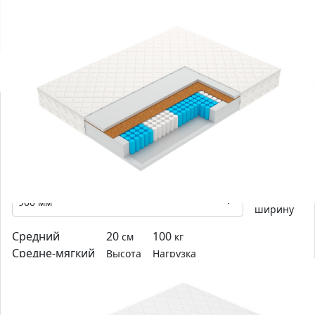
С этим товаром смотрят
-0
%
Матрас Vegas Flash
Выберите
ширину
Средний
20
100
см
кг
Средне-мягкий
Высота
Нагрузка
5-зональный матрас на независимых пружинах с
асимметричной комбинацией наполнителей.