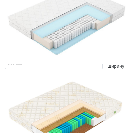
15 869 р.
Выбрать
15 869 р.
-0
%
Матрас Vegas Compact 2
Выберите
ширину
Средний
19
120
см
кг
Средний
Высота
Нагрузка
17 846 р.
Выбрать
17 846 р.
-0
%