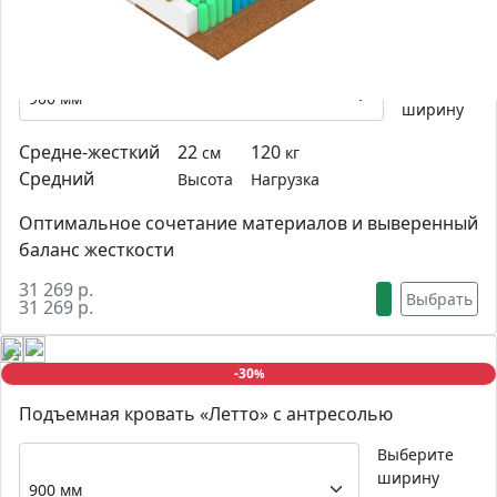
Матрас Vegas F5
Выберите
ширину
Средне-жесткий
22
120
см
кг
Средний
Высота
Нагрузка
Оптимальное сочетание материалов и выверенный
баланс жесткости
31 269 р.
Выбрать
31 269 р.
-30
%
Подъемная кровать «Летто» с антресолью
Выберите
ширину